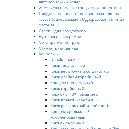
автомобильных колес
Жесткие/свободные концы стяжного ремня
Средства для пакетирования и крепления
грузов (одноразовые). Одноразовая стяжная
система
Стропы для эвакуаторов
Буксировочные ремни
Сети крепления груза
Стяжка груза цепная
Концевики
Double j hook
Крюк треугольный
Крюк вертлюжный со штифтом
Крюк двойной карабинный
Концевик треугольный
Крюк карабинный
Крючок с ПВХ покрытием
Крюк прямой карабинный
Крюк развёрнутый карабинный
Концевик рельсовый
комбинированный
Крючок балочный
Концевик треугольный с крюком/без