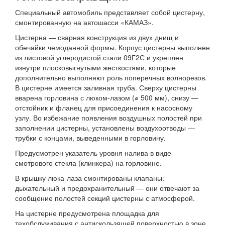
Специальный автомобиль представляет собой цистерну,
смонтированную на автошасси «КАМАЗ».
Цистерна — сварная конструкция из двух днищ и
обечайки чемоданной формы. Корпус цистерны выполнен
из листовой углеродистой стали 09Г2С и укреплен
изнутри плосковыгнутыми жесткостями, которые
дополнительно выполняют роль поперечных волнорезов.
В цистерне имеется заливная труба. Сверху цистерны
вварена горловина с люком-лазом (⌀ 500 мм), снизу —
отстойник и фланец для присоединения к насосному
узлу. Во избежание появления воздушных полостей при
заполнении цистерны, установлены воздухоотводы —
трубки с концами, выведенными в горловину.
Предусмотрен указатель уровня налива в виде
смотрового стекла (клинкера) на горловине.
В крышку люка-лаза смонтированы клапаны:
дыхательный и предохранительный — они отвечают за
сообщение полостей секций цистерны с атмосферой.
На цистерне предусмотрена площадка для
техобслуживания с антискользящей поверхностью в зоне