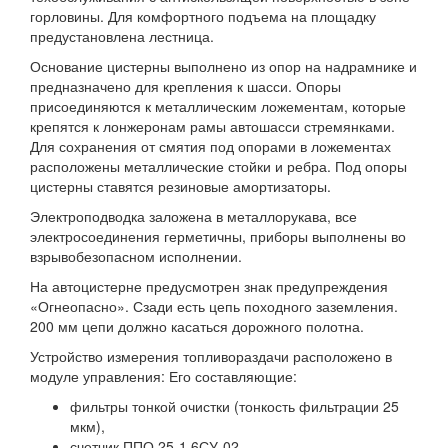
горловины. Для комфортного подъема на площадку
предустановлена лестница.
Основание цистерны выполнено из опор на надрамнике и
предназначено для крепления к шасси. Опоры
присоединяются к металлическим ложементам, которые
крепятся к лонжеронам рамы автошасси стремянками.
Для сохранения от смятия под опорами в ложементах
расположены металлические стойки и ребра. Под опоры
цистерны ставятся резиновые амортизаторы.
Электроподводка заложена в металлорукава, все
электросоединения герметичны, приборы выполнены во
взрывобезопасном исполнении.
На автоцистерне предусмотрен знак предупреждения
«Огнеопасно». Сзади есть цепь походного заземления.
200 мм цепи должно касаться дорожного полотна.
Устройство измерения топливораздачи расположено в
модуле управления: Его составляющие:
фильтры тонкой очистки (тонкость фильтрации 25
мкм),
счетчик ППО 25-1,6СУ-02,