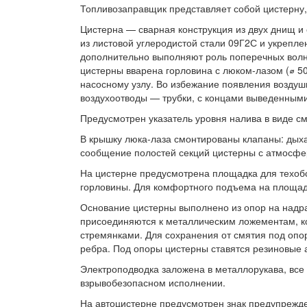
Топливозаправщик представляет собой цистерну
Цистерна — сварная конструкция из двух днищ 
из листовой углеродистой стали 09Г2С и укрепле
дополнительно выполняют роль поперечных волно
цистерны вварена горловина с люком-лазом (⌀ 5
насосному узлу. Во избежание появления воздуш
воздухоотводы — трубки, с концами выведенными
Предусмотрен указатель уровня налива в виде см
В крышку люка-лаза смонтированы клапаны: дых
сообщение полостей секций цистерны с атмосфе
На цистерне предусмотрена площадка для техоб
горловины. Для комфортного подъема на площад
Основание цистерны выполнено из опор на надр
присоединяются к металлическим ложементам, к
стремянками. Для сохранения от смятия под опо
ребра. Под опоры цистерны ставятся резиновые 
Электроподводка заложена в металлорукава, вс
взрывобезопасном исполнении.
На автоцистерне предусмотрен знак предупрежде