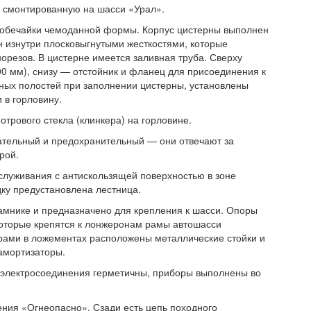
, смонтированную на шасси «Урал».
и обечайки чемоданной формы. Корпус цистерны выполнен
н изнутри плосковыгнутыми жесткостями, которые
резов. В цистерне имеется заливная труба. Сверху
00 мм), снизу — отстойник и фланец для присоединения к
ных полостей при заполнении цистерны, установлены
 в горловину.
отрового стекла (клинкера) на горловине.
ательный и предохранительный — они отвечают за
рой.
служивания с антискользящей поверхностью в зоне
ку предустановлена лестница.
амнике и предназначено для крепления к шасси. Опоры
оторые крепятся к лонжеронам рамы автошасси
рами в ложементах расположены металлические стойки и
амортизаторы.
е электросоединения герметичны, приборы выполнены во
ния «Огнеопасно». Сзади есть цепь походного