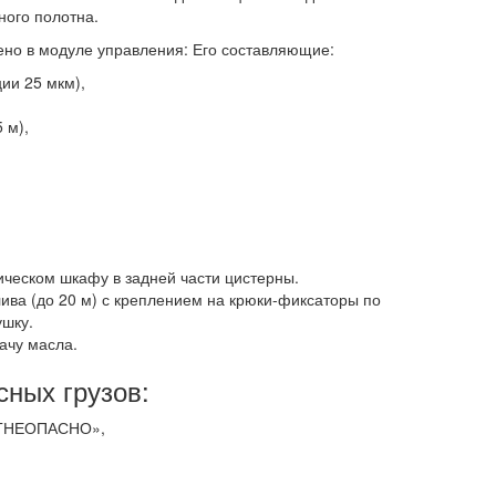
ного полотна.
ено в модуле управления: Его составляющие:
ии 25 мкм),
 м),
ическом шкафу в задней части цистерны.
ива (до 20 м) с креплением на крюки-фиксаторы по
ушку.
ачу масла.
сных грузов:
«ОГНЕОПАСНО»,