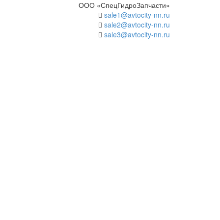
ООО «СпецГидроЗапчасти»
sale1@avtocity-nn.ru
sale2@avtocity-nn.ru
sale3@avtocity-nn.ru