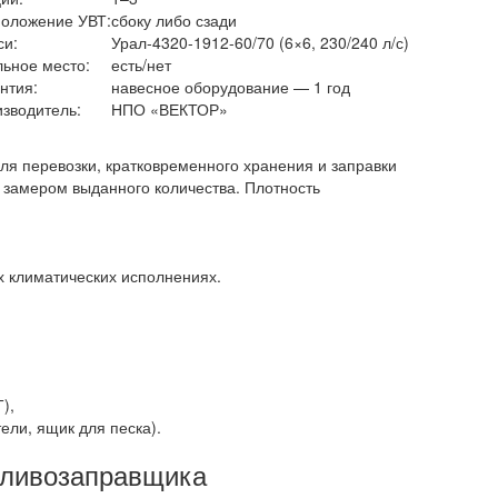
оложение УВТ:
сбоку либо сзади
си:
Урал-4320-1912-60/70 (6×6, 230/240 л/с)
ьное место:
есть/нет
нтия:
навесное оборудование — 1 год
зводитель:
НПО «ВЕКТОР»
я перевозки, кратковременного хранения и заправки
 замером выданного количества. Плотность
х климатических исполнениях.
),
ли, ящик для песка).
пливозаправщика