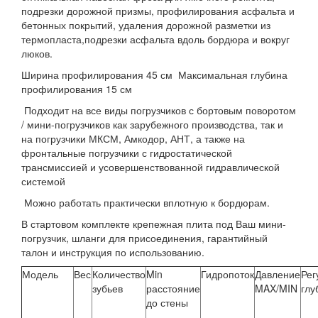
подрезки дорожной призмы, профилирования асфальта и
бетонных покрытий, удаления дорожной разметки из
термопласта,подрезки асфальта вдоль бордюра и вокруг
люков.
Ширина профилирования 45 см Максимальная глубина
профилирования 15 см
Подходит на все виды погрузчиков с бортовым поворотом
/ мини-погрузчиков как зарубежного производства, так и
на погрузчики МКСМ, Амкодор, АНТ, а также на
фронтальные погрузчики с гидростатической
трансмиссией и усовершенствованной гидравлической
системой
Можно работать практически вплотную к бордюрам.
В стартовом комплекте крепежная плита под Ваш мини-
погрузчик, шланги для присоединения, гарантийный
талон и инструкция по использованию.
Модель
Вес
Количество
Min
Гидропоток
Давление
Рег
зубьев
расстояние
MAX/MIN
глу
до стены