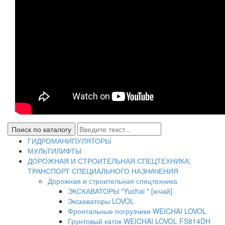
ГИДРОМАНИПУЛЯТОРЫ
МУЛЬТИЛИФТЫ
ДОРОЖНАЯ И СТРОИТЕЛЬНАЯ СПЕЦТЕХНИКА;
ТРАНСПОРТ СПЕЦИАЛЬНОГО НАЗНАЧЕНИЯ
Дорожная и строительная спецтехника
ЭКСКАВАТОРЫ "Yuchai " [ючай]
Экскаваторы LOVOL
Фронтальные погрузчики WEICHAI LOVOL
Грунтовый каток WEICHAI LOVOL FS814DH